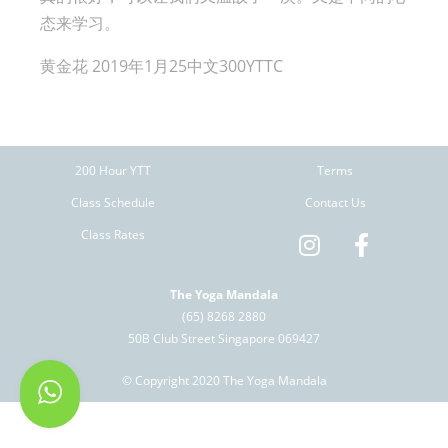
态来学习。
黄金花 2019年1月25中文300YTTC
200 Hour YTT
Terms
Class Schedule
Contact Us
Class Rates
The Yoga Mandala
(65) 8268 2880
50B Club Street Singapore 069427
© Copyright 2020 The Yoga Mandala