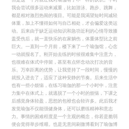
我会尝试很多运动来减重，比如游泳、跑步、跳舞，
都是相对激烈热闹的项目。可能是我渴望短时间减轻
体重，加上不懂得如何与自己相处，才会偏爱这类运
动。后来由于缺乏运动知识和急功近利的心情导致膝
盖受伤后，就一直快乐的在家躺伤，体重体型比之前
巨大。一直到一个月前，楼下来了一个瑜伽馆，心念
一动就报名了。刚开始去练的时候很难集中注意力，
也很难在体式中停留，甚至有点怀念动次打次的音
乐。万幸距离的优势，让我坚持了一段时间，慢慢的
就投入进去了，适应了这种安静的节奏。后来生活中
也有一些小烦恼，在练习瑜伽的那一个小时中，注意
力集中在体式上，就逃脱了一个小时的烦恼，下课之
后感觉身体轻盈，思想的包袱也会轻许多。此后我才
发觉瑜伽不仅能强健身体，还可以磨练精神和意志
力。事情的困难程度是一个主观的概念，你若是脆弱
便会觉得举步维艰。也是无意间刷微博看到了瑜伽博