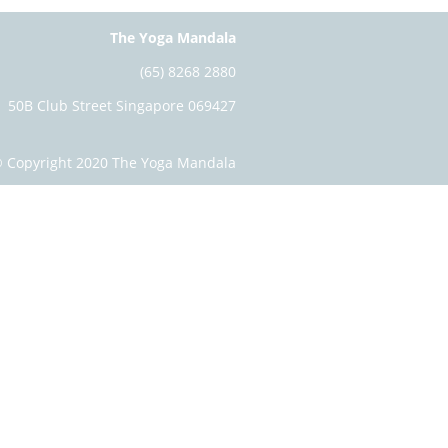
The Yoga Mandala
(65) 8268 2880
50B Club Street Singapore 069427
 Copyright 2020 The Yoga Mandala