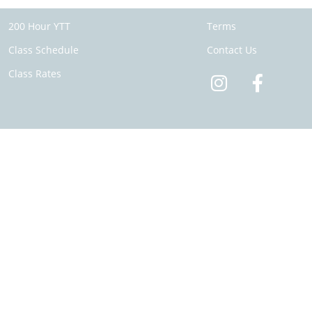
200 Hour YTT
Terms
Class Schedule
Contact Us
Class Rates