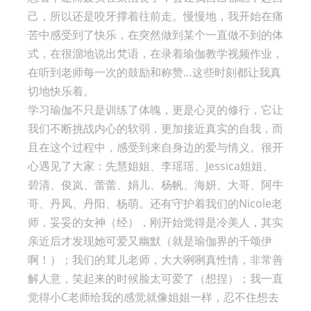
己，所以还是咬牙撑着往前走。慢慢地，我开始在痛
苦中感受到了快乐，在突然做到某个一直做不到的体
式，在很溜地说出梵语，在录着瑜伽教学视频作业，
在听到老师每一次的鼓励和称赞…这些时刻都让我真
切地快乐着。
学习瑜伽不只是训练了体魄，更是心灵的修行，它让
我们不断挑战内心的软弱，更加接近真实的自我，而
且在这个过程中，感受到来自身边的爱与情义。很开
心遇见了大家：先慧姐姐、李瑶瑶、Jessica姐姐、
碧清、俊岚、蕾蕾、娟儿、杨帆、海妍、大哥、阿牛
哥、丹凤、丹阳、杨萌。还有守护着我们的Nicole老
师，妥妥的女神（经），刚开始觉得是冷美人，其实
亲近后才发现她可爱又幽默（就是瑜伽界的千颂伊
啊！）；我们的茸儿老师，大大咧咧真性情，非常善
解人意，笑起来的时候脸太可爱了（想捏）；我一直
觉得小C老师给我的感觉就像姐姐一样，忍不住想去