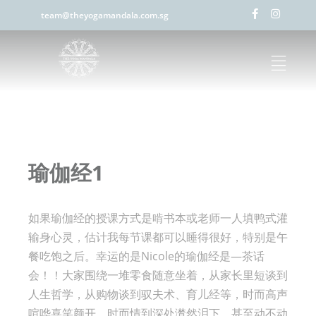
team@theyogamandala.com.sg
瑜伽经1
如果瑜伽经的授课方式是啃书本或老师一人填鸭式灌
输身心灵，估计我每节课都可以睡得很好，特别是午
餐吃饱之后。幸运的是Nicole的瑜伽经是—茶话
会！！大家围绕一堆零食随意坐着，从家长里短谈到
人生哲学，从购物谈到驭夫术、育儿经等，时而高声
喧哗喜笑颜开，时而情到深处潸然泪下，甚至动不动