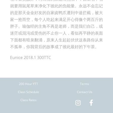
就要用鼠尾草来净化下彼此的负能量。永远不会忘记
的是那天金金好友的自家卤鸭爪遭到中途拦截，被大
家一抢而空，每个人吃起来满足开心得像个两百斤的
胖子。瑜伽经的主角不再是老师，而是我们自己，或
迷茫或混沌或受伤的不止你一人，看似再平静的表面
下面都有暗泉翻涌，原来人生起起伏伏这条路你从来
不孤单，你我背后的故事成了彼此最好的下午茶。
Eunice 2018.1 300TTC
200 Hour YTT
Terms
Class Schedule
Contact Us
Class Rates