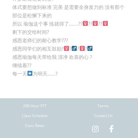
体式要想做到标准 完美 是需要全身发力的 没有那个
部位是松懈下来的
所以 瑜伽这个事 练就得了…….??‍
??‍
??‍
剩下的交给时间?
感恩老师们的耐心教学??‍?
感恩同学们的相互鼓励?‍
?‍
?‍
?‍
感恩瑜伽每天带给我 清净 欢喜的心 ?
继续着??
每一天
为明天……?
200 Hour YTT
Terms
Class Schedule
Contact Us
Class Rates