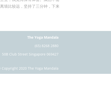
是离墙比较远，坚持了三分钟，下来
The Yoga Mandala
(65) 8268 2880
50B Club Street Singapore 069427
 Copyright 2020 The Yoga Mandala