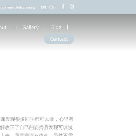
EN
CN
ogamandala.com.sg
out
Gallery
Blog
Contact
几节课发现很多同学都可以做，心里有
讲解改正了自己的姿势后发现可以慢
要上去，我觉得深有体会。虽然不需