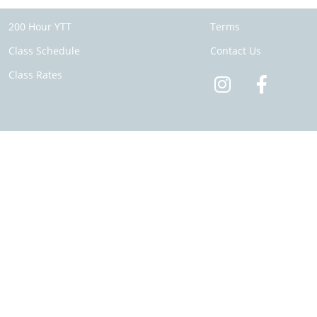
200 Hour YTT
Terms
Class Schedule
Contact Us
Class Rates