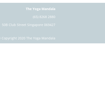
The Yoga Mandala
(65) 8268 2880
50B Club Street Singapore 069427
 Copyright 2020 The Yoga Mandala