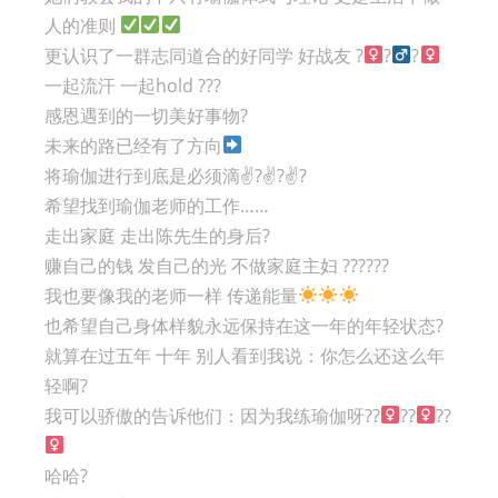
人的准则
更认识了一群志同道合的好同学 好战友 ?‍
?‍
?‍
一起流汗 一起hold ???
感恩遇到的一切美好事物?
未来的路已经有了方向
将瑜伽进行到底是必须滴✌?✌?✌?
希望找到瑜伽老师的工作……
走出家庭 走出陈先生的身后?
赚自己的钱 发自己的光 不做家庭主妇 ??????
我也要像我的老师一样 传递能量
也希望自己身体样貌永远保持在这一年的年轻状态?
就算在过五年 十年 别人看到我说：你怎么还这么年
轻啊?
我可以骄傲的告诉他们：因为我练瑜伽呀??‍
??‍
??‍
哈哈?