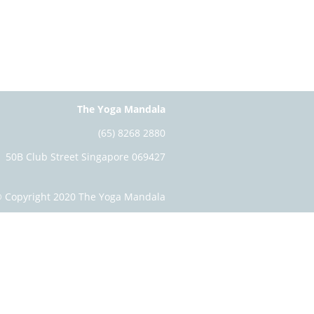
The Yoga Mandala
(65) 8268 2880
50B Club Street Singapore 069427
 Copyright 2020 The Yoga Mandala