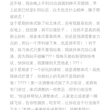
还不错，现在晚上不到10点就困到睁不开眼睛，早
上起床已经是6.30以后，白天也没什么精神，脑子懵
逼状态！
这个星期的体式除了站立体式，还有我最喜欢的，坐
在地上，扭扭腰，就可以瘦肚子，（当然不是真的就
那么轻松，很多体式看着简单，但还是强调需要发力
点的，所以一个序列做下来，也是很辛苦）！对于
我，练习体式只要不要我站着，我就对体式信心满
满，因为我站不稳嘛???！我每天都在盼望快快考
试，快快结束，我要睡到天荒地老！???！
这个星期多了一个好玩的课程，就是调整体式！虽然
我体式烂透了，但挑别人的毛病可是我的强
项！????！第一次调整体式闹了不少笑话，老师有
专门讲过，体式调整的一些禁忌，同学们依旧常
犯，“你这样帮别人调整体式，人家老公或老婆一脚
踹飞你，告你性骚扰，吃官司，让你在这个行业做不
下去！”老师一遍遍的告诫着我们，提醒着我们，