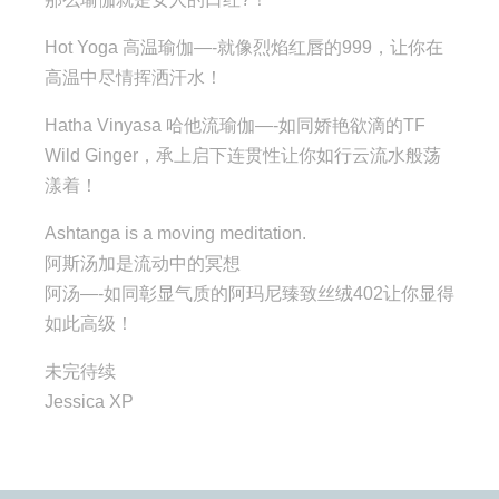
Hot Yoga 高温瑜伽—-就像烈焰红唇的999，让你在
高温中尽情挥洒汗水！
Hatha Vinyasa 哈他流瑜伽—-如同娇艳欲滴的TF
Wild Ginger，承上启下连贯性让你如行云流水般荡
漾着！
Ashtanga is a moving meditation.
阿斯汤加是流动中的冥想
阿汤—-如同彰显气质的阿玛尼臻致丝绒402让你显得
如此高级！
未完待续
Jessica XP