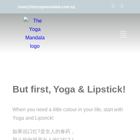
team@theyogamandala.com.sg
But first, Yoga & Lipstick!
When you need a little colour in your life, start with
Yoga and Lipsrick!
如果说口红?是女人的春药，
那么瑜伽就是女人的口红?！