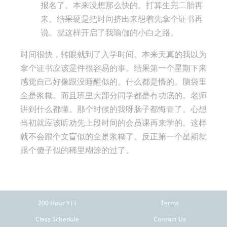
报名了。本来没想那么快的。打算生完二胎再
来。结果硬是把时间挤出来想着先拿个证书再
说。就这样开启了我瑜伽的小白之路。
时间很快，转眼就到了入学时间。本来天真的我以为
拿个证书应该是件很容易的事。结果第一个星期下来
感觉自己好像跟没睡醒似的。什么都是懵的。脑袋里
全是浆糊。而且班里大部分同学都是有功底的。老师
讲到什么都懂。那个时候的我呀肠子都悔青了。心想
当初就应该听劝先上段时间的会员课再来学的。这样
就不会跟个文盲似的全是浆糊了。反正第一个星期就
跟个傻子似的稀里糊涂的过了。
200 Hour YTT
Terms
Class Schedule
Contact Us